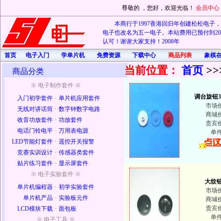
尊敬的
，您好，欢迎光临！
会员中心
本商行于1997香港回归年创建松松电子，20
电子也改名为五一电子。本站费用已预付到202
认可！谢谢大家支持！2008年
首页
电子入门
学单片机
免费资源
下载中心
商品列表
象棋
当前位置：
首页
>>
商品分类
※ 电子制作套件 ※
调台旋钮
入门初学套件
·
单片机应用套件
市场
无线对讲话筒
·
数字钟数字电路
商城
收音功放套件
·
功放套件
贵宾
电话门铃电平
·
万用表电源
单
LED节能灯套件
·
遥控开关报警
竞赛实训设计
·
传感器类套件
贴片练习套件
·
显示屏套件
※ 电子实验套件 ※
大纹
单片机编程器
·
初学实验套件
市场
单片机产品
·
实验板元件
商城
贵宾
LCD模块下载
·
面包板
单
※ 电子工具 ※