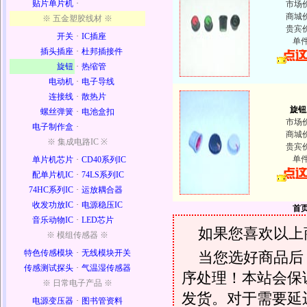
贴片单片机
·
市场
商城
※ 五金塑胶线材 ※
贵宾
开关
·
IC插座
单
插头插座
·
杜邦插接件
旋钮
·
热缩管
电动机
·
电子导线
连接线
·
散热片
旋钮
螺丝弹簧
·
电池盒扣
市场
电子制作盒
·
商城
※ 集成电路IC ※
贵宾
单
单片机芯片
·
CD40系列IC
配单片机IC
·
74LS系列IC
74HC系列IC
·
运放耦合器
收发功放IC
·
电源稳压IC
首
音乐动物IC
·
LED芯片
如果您喜欢以上
※ 模组传感器 ※
特色传感模块
·
无线模块开关
当您选好商品后
传感测试探头
·
气温湿传感器
序处理！本站会保证
※ 日常电子产品 ※
发货。对于需要延
电源变压器
·
图书管资料