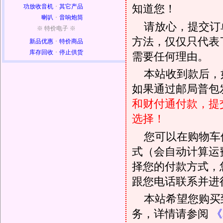
知道您！
功放收音机
·
其它产品
喇叭
·
音响炮筒
请放心，提交订
※ 特价电子 ※
方法，仅仅只代表
新品优惠
·
特价商品
库存回收
·
停止供货
需要任何理由。
本站收到款后，
如果通过邮局普包发
和财付通付款，提
选择！
您可以在购物车
式（会自动计算运
择您的付款方式，
跟您电话联系并进
本站希望您购买
务，详情请参阅
《