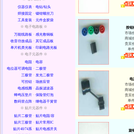
仪器仪表
·
电钻/钻头
焊接固定
·
镊钳螺丝刀
工具套装
·
元件盒胶袋
※ 电子电路板 ※
按钮
市场
万能线路板
·
感光敷铜板
商城
收音功放成品
·
其它成品板
贵宾
单片机类光板
·
印刷电路光板
单
※ 电子元器件 ※
电阻
·
电容
电位器可调电阻
·
二极管
三极管
·
发光二极管
电
可控硅
·
场效应管
市场
电感线圈
·
晶振滤波器
商城
蜂鸣压垫片
·
保险管灯泡
贵宾
单
数码管点阵
·
继电器干簧管
※ 贴片元器件 ※
贴片二极管
·
贴片电阻/容
贴片三极管
·
贴片常用IC
贴片40/74系
·
贴片电感开关
旋