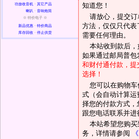
知道您！
功放收音机
·
其它产品
喇叭
·
音响炮筒
请放心，提交订
※ 特价电子 ※
方法，仅仅只代表
新品优惠
·
特价商品
库存回收
·
停止供货
需要任何理由。
本站收到款后，
如果通过邮局普包发
和财付通付款，提
选择！
您可以在购物车
式（会自动计算运
择您的付款方式，
跟您电话联系并进
本站希望您购买
务，详情请参阅
《