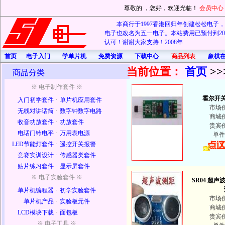
尊敬的
，您好，欢迎光临！
会员中心
本商行于1997香港回归年创建松松电子，20
电子也改名为五一电子。本站费用已预付到202
认可！谢谢大家支持！2008年
首页
电子入门
学单片机
免费资源
下载中心
商品列表
象棋
当前位置：
首页
>>
商品分类
※ 电子制作套件 ※
霍尔开
入门初学套件
·
单片机应用套件
市场
无线对讲话筒
·
数字钟数字电路
商城
收音功放套件
·
功放套件
贵宾
电话门铃电平
·
万用表电源
单件
LED节能灯套件
·
遥控开关报警
竞赛实训设计
·
传感器类套件
贴片练习套件
·
显示屏套件
※ 电子实验套件 ※
SR04 超
单片机编程器
·
初学实验套件
市场
单片机产品
·
实验板元件
商城
LCD模块下载
·
面包板
贵宾
※ 电子工具 ※