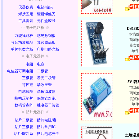
单件
仪器仪表
·
电钻/钻头
焊接固定
·
镊钳螺丝刀
工具套装
·
元件盒胶袋
※ 电子电路板 ※
DS18
市场
万能线路板
·
感光敷铜板
商城
收音功放成品
·
其它成品板
贵宾
单片机类光板
·
印刷电路光板
单件
※ 电子元器件 ※
电阻
·
电容
电位器可调电阻
·
二极管
三极管
·
发光二极管
5V1
可控硅
·
场效应管
市场
电感线圈
·
晶振滤波器
商城
蜂鸣压垫片
·
保险管灯泡
贵宾
单件
数码管点阵
·
继电器干簧管
※ 贴片元器件 ※
贴片二极管
·
贴片电阻/容
贴片三极管
·
贴片常用IC
贴片40/74系
·
贴片电感开关
土壤湿