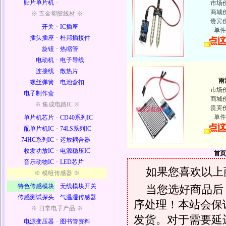
贴片单片机
·
市场
商城
※ 五金塑胶线材 ※
贵宾
开关
·
IC插座
单件
插头插座
·
杜邦插接件
旋钮
·
热缩管
电动机
·
电子导线
连接线
·
散热片
雨
螺丝弹簧
·
电池盒扣
市场
电子制作盒
·
商城
※ 集成电路IC ※
贵宾
单件
单片机芯片
·
CD40系列IC
配单片机IC
·
74LS系列IC
74HC系列IC
·
运放耦合器
收发功放IC
·
电源稳压IC
首页
音乐动物IC
·
LED芯片
如果您喜欢以上
※ 模组传感器 ※
特色传感模块
·
无线模块开关
当您选好商品后
传感测试探头
·
气温湿传感器
序处理！本站会保证
※ 日常电子产品 ※
发货。对于需要延
电源变压器
·
图书管资料