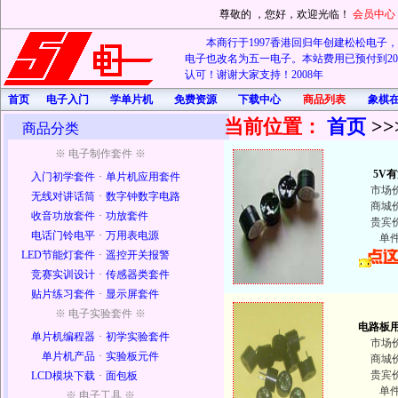
尊敬的
，您好，欢迎光临！
会员中心
本商行于1997香港回归年创建松松电子，20
电子也改名为五一电子。本站费用已预付到202
认可！谢谢大家支持！2008年
首页
电子入门
学单片机
免费资源
下载中心
商品列表
象棋
当前位置：
首页
>>
商品分类
※ 电子制作套件 ※
5V
入门初学套件
·
单片机应用套件
市场
无线对讲话筒
·
数字钟数字电路
商城
收音功放套件
·
功放套件
贵宾
电话门铃电平
·
万用表电源
单
LED节能灯套件
·
遥控开关报警
竞赛实训设计
·
传感器类套件
贴片练习套件
·
显示屏套件
※ 电子实验套件 ※
电路板
单片机编程器
·
初学实验套件
市场
单片机产品
·
实验板元件
商城
贵宾
LCD模块下载
·
面包板
单
※ 电子工具 ※