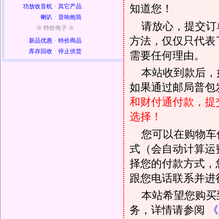
知道您！
功放收音机
·
其它产品
喇叭
·
音响炮筒
请放心，提交订
※ 特价电子 ※
方法，仅仅只代表
新品优惠
·
特价商品
库存回收
·
停止供货
需要任何理由。
本站收到款后，
如果通过邮局普包发
和财付通付款，提
选择！
您可以在购物车
式（会自动计算运
择您的付款方式，
跟您电话联系并进
本站希望您购买
务，详情请参阅
《