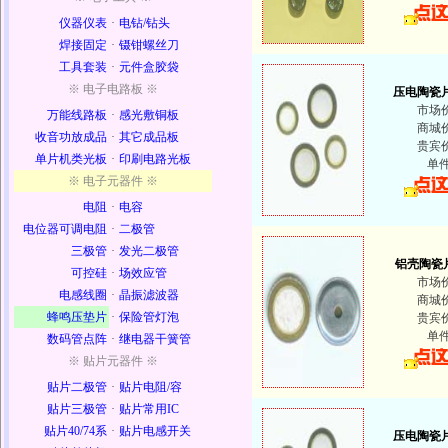
仪器仪表
·
电钻/钻头
焊接固定
·
镊钳螺丝刀
工具套装
·
元件盒胶袋
※ 电子电路板 ※
压电陶瓷片
市场
万能线路板
·
感光敷铜板
商城
收音功放成品
·
其它成品板
贵宾
单片机类光板
·
印刷电路光板
单
※ 电子元器件 ※
电阻
·
电容
电位器可调电阻
·
二极管
三极管
·
发光二极管
铝壳陶瓷片
可控硅
·
场效应管
市场
电感线圈
·
晶振滤波器
商城
蜂鸣压垫片
·
保险管灯泡
贵宾
单
数码管点阵
·
继电器干簧管
※ 贴片元器件 ※
贴片二极管
·
贴片电阻/容
贴片三极管
·
贴片常用IC
贴片40/74系
·
贴片电感开关
压电陶瓷片