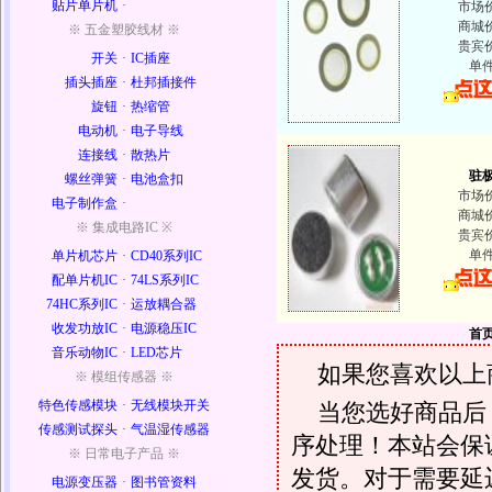
贴片单片机
·
市场
商城
※ 五金塑胶线材 ※
贵宾
开关
·
IC插座
单
插头插座
·
杜邦插接件
旋钮
·
热缩管
电动机
·
电子导线
连接线
·
散热片
驻
螺丝弹簧
·
电池盒扣
市场
电子制作盒
·
商城
※ 集成电路IC ※
贵宾
单
单片机芯片
·
CD40系列IC
配单片机IC
·
74LS系列IC
74HC系列IC
·
运放耦合器
收发功放IC
·
电源稳压IC
首
音乐动物IC
·
LED芯片
如果您喜欢以上
※ 模组传感器 ※
特色传感模块
·
无线模块开关
当您选好商品后
传感测试探头
·
气温湿传感器
序处理！本站会保证
※ 日常电子产品 ※
发货。对于需要延
电源变压器
·
图书管资料