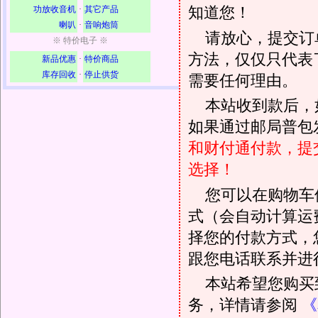
知道您！
功放收音机
·
其它产品
喇叭
·
音响炮筒
请放心，提交订
※ 特价电子 ※
方法，仅仅只代表
新品优惠
·
特价商品
库存回收
·
停止供货
需要任何理由。
本站收到款后，
如果通过邮局普包发
和财付通付款，提
选择！
您可以在购物车
式（会自动计算运
择您的付款方式，
跟您电话联系并进
本站希望您购买
务，详情请参阅
《