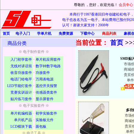
尊敬的
，您好，欢迎光临！
会员中心
本商行于1997香港回归年创建松松电子，20
电子也改名为五一电子。本站费用已预付到202
认可！谢谢大家支持！2008年
首页
电子入门
学单片机
免费资源
下载中心
商品列表
象棋
当前位置：
首页
>>
商品分类
※ 电子制作套件 ※
SMD贴
入门初学套件
·
单片机应用套件
市场
无线对讲话筒
·
数字钟数字电路
商城
收音功放套件
·
功放套件
贵宾
电话门铃电平
·
万用表电源
单件
LED节能灯套件
·
遥控开关报警
竞赛实训设计
·
传感器类套件
贴片练习套件
·
显示屏套件
※ 电子实验套件 ※
多功
单片机编程器
·
初学实验套件
市场
单片机产品
·
实验板元件
商城
贵宾
LCD模块下载
·
面包板
单件
※ 电子工具 ※