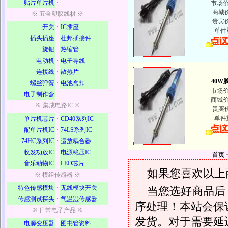
贴片单片机
·
市场
商城
※ 五金塑胶线材 ※
贵宾
开关
·
IC插座
单件
插头插座
·
杜邦插接件
旋钮
·
热缩管
电动机
·
电子导线
连接线
·
散热片
40W
螺丝弹簧
·
电池盒扣
市场
电子制作盒
·
商城
※ 集成电路IC ※
贵宾
单件
单片机芯片
·
CD40系列IC
配单片机IC
·
74LS系列IC
74HC系列IC
·
运放耦合器
收发功放IC
·
电源稳压IC
首页
音乐动物IC
·
LED芯片
如果您喜欢以上
※ 模组传感器 ※
特色传感模块
·
无线模块开关
当您选好商品后
传感测试探头
·
气温湿传感器
序处理！本站会保证
※ 日常电子产品 ※
发货。对于需要延
电源变压器
·
图书管资料