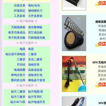
仪器仪表
·
电钻/钻头
焊接固定
·
镊钳螺丝刀
工具套装
·
元件盒胶袋
※ 电子电路板 ※
烙铁架
市场
万能线路板
·
感光敷铜板
商城
收音功放成品
·
其它成品板
贵宾
单片机类光板
·
印刷电路光板
单件
※ 电子元器件 ※
电阻
·
电容
电位器可调电阻
·
二极管
三极管
·
发光二极管
60W无铅
可控硅
·
场效应管
市场
电感线圈
·
晶振滤波器
商城
蜂鸣压垫片
·
保险管灯泡
贵宾
单件
数码管点阵
·
继电器干簧管
※ 贴片元器件 ※
贴片二极管
·
贴片电阻/容
贴片三极管
·
贴片常用IC
贴片40/74系
·
贴片电感开关
30W