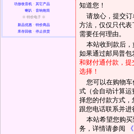
知道您！
功放收音机
·
其它产品
喇叭
·
音响炮筒
请放心，提交订
※ 特价电子 ※
方法，仅仅只代表
新品优惠
·
特价商品
库存回收
·
停止供货
需要任何理由。
本站收到款后，
如果通过邮局普包发
和财付通付款，提
选择！
您可以在购物车
式（会自动计算运
择您的付款方式，
跟您电话联系并进
本站希望您购买
务，详情请参阅
《