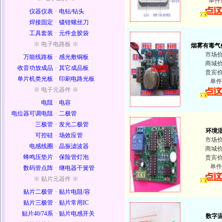
单件
仪器仪表
·
电钻/钻头
焊接固定
·
镊钳螺丝刀
工具套装
·
元件盒胶袋
※ 电子电路板 ※
烟雾有毒气
市场
万能线路板
·
感光敷铜板
商城
收音功放成品
·
其它成品板
贵宾
单片机类光板
·
印刷电路光板
单件
※ 电子元器件 ※
电阻
·
电容
电位器可调电阻
·
二极管
三极管
·
发光二极管
环境
可控硅
·
场效应管
市场
电感线圈
·
晶振滤波器
商城
蜂鸣压垫片
·
保险管灯泡
贵宾
单件
数码管点阵
·
继电器干簧管
※ 贴片元器件 ※
贴片二极管
·
贴片电阻/容
贴片三极管
·
贴片常用IC
贴片40/74系
·
贴片电感开关
数字