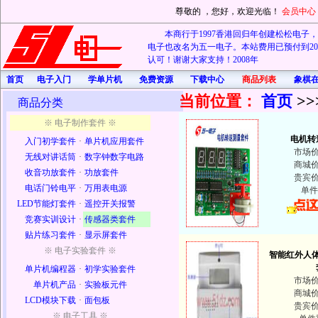
尊敬的
，您好，欢迎光临！
会员中心
本商行于1997香港回归年创建松松电子，20
电子也改名为五一电子。本站费用已预付到202
认可！谢谢大家支持！2008年
首页
电子入门
学单片机
免费资源
下载中心
商品列表
象棋
当前位置：
首页
>>
商品分类
※ 电子制作套件 ※
电机转
入门初学套件
·
单片机应用套件
市场
无线对讲话筒
·
数字钟数字电路
商城
收音功放套件
·
功放套件
贵宾
电话门铃电平
·
万用表电源
单件
LED节能灯套件
·
遥控开关报警
竞赛实训设计
·
传感器类套件
贴片练习套件
·
显示屏套件
※ 电子实验套件 ※
智能红外人
单片机编程器
·
初学实验套件
市场
单片机产品
·
实验板元件
商城
LCD模块下载
·
面包板
贵宾
※ 电子工具 ※