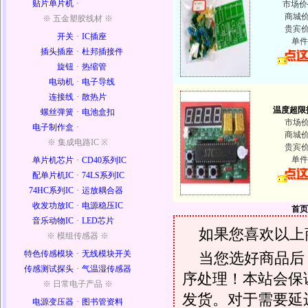
贴片单片机
·
市场价
商城
※ 五金塑胶线材 ※
贵宾
开关
·
IC插座
单件
插头插座
·
杜邦插接件
旋钮
·
热缩管
电动机
·
电子导线
连接线
·
散热片
温度超限
螺丝弹簧
·
电池盒扣
市场
电子制作盒
·
商城
※ 集成电路IC ※
贵宾
单件
单片机芯片
·
CD40系列IC
配单片机IC
·
74LS系列IC
74HC系列IC
·
运放耦合器
收发功放IC
·
电源稳压IC
首页
音乐动物IC
·
LED芯片
如果您喜欢以上
※ 模组传感器 ※
特色传感模块
·
无线模块开关
当您选好商品后
传感测试探头
·
气温湿传感器
序处理！本站会保证
※ 日常电子产品 ※
发货。对于需要延
电源变压器
·
图书管资料