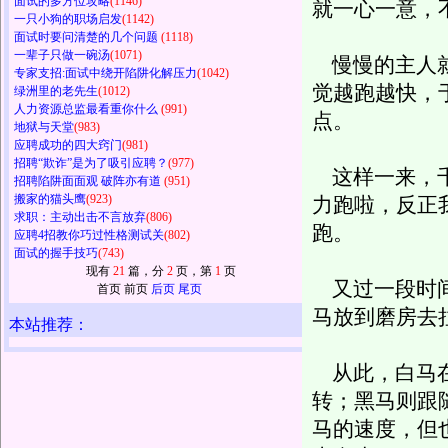
面试的多方位攻略
(1146)
就一心一意，
一只小狗的职场启发
(1142)
面试时要问清楚的几个问题
(1118)
一辈子只做一碗汤
(1071)
慢慢的主人就
专家支招:面试中绕开陷阱化解压力
(1042)
觉越跑越快，
绿洲里的老先生
(1012)
人力资源总监最看重你什么
(991)
点。
地狱与天堂
(983)
应聘成功的四大窍门
(981)
招聘“欺诈”是为了吸引应聘？
(977)
这样一来，千
招聘陷阱面面观 破阵亦有道
(951)
搬家的猫头鹰
(923)
力跑啦，反正
求职：主动出击不言放弃
(806)
跑。
应聘4招教你巧过性格测试关
(802)
面试的握手技巧
(743)
现有
21
篇，分
2
页，第
1
页
又过一段时间
首页 前页
后页
尾页
马放到磨房去
本站推荐：
从此，白马在
转；黑马则跟
马的速度，但