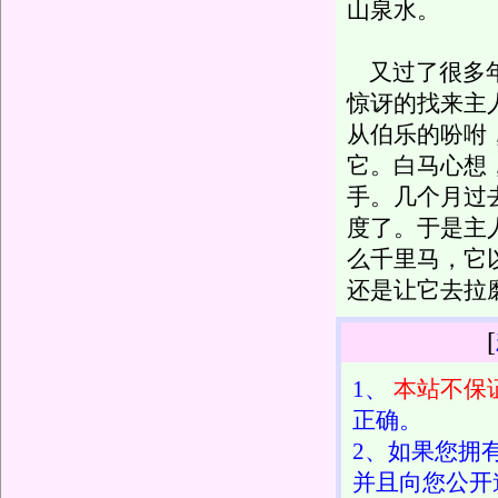
山泉水。
又过了很多年
惊讶的找来主
从伯乐的吩咐
它。白马心想
手。几个月过
度了。于是主
么千里马，它
还是让它去拉
[
1、
本站不保
正确。
2、如果您拥
并且向您公开