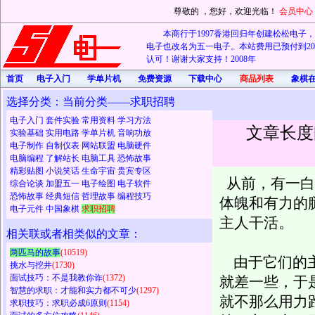
尊敬的
，您好，欢迎光临！
会员中心
本商行于1997香港回归年创建松松电子，20
电子也改名为五一电子。本站费用已预付到202
认可！谢谢大家支持！2008年
首页
电子入门
学单片机
免费资源
下载中心
商品列表
象棋
选择分类：当前分类——求职招聘
电子入门
套件实验
常用资料
学习方法
文章长度
实验基础
实用电路
学单片机
音响功放
电子制作
自制仪表
网站联盟
电脑硬件
电脑编程
了解站长
电脑工具
恐怖故事
精彩贴图
小说笑话
生命宇宙
贵宾专区
从前，有一白
综合论谈
加盟五一
电子绘图
电子软件
恐怖故事
经典短信
哲理故事
编程技巧
体魄和有力的
电子元件
中国象棋
求职招聘
主人干活。
相关联或者相类似的文章：
两匹马的故事
(10519)
由于它们的主
挑水与挖井
(1730)
面试技巧：不是我教你诈
(1372)
就差一些，于
智慧的求职：才能和实力都不可少
(1297)
就不那么用力
求职技巧：求职必成6原则
(1154)