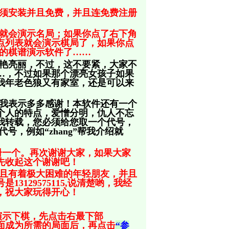
须安装并且免费，并且连免费注册
就会演示名局；如果你点了右下角
点列表就会演示棋局了，如果你点
您的棋谱演示软件了……
艳亮丽，不过，这不要紧，大家不
…，不过如果那个漂亮女孩子如果
我年老色狼又有家室，还是可以来
我表示多多感谢！本软件还有一个
个人的特点，爱憎分明，仇人不忘
我转载，您必须给您取一个代号，
代号，例如“zhang”帮我介绍就
册一个。再次谢谢大家，如果大家
先收起这个谢谢吧！
且有着极大困难的年轻朋友，并且
129575115,说清楚哟，我经
，祝大家玩得开心！
演示下棋，先点击右最下部
面成为所需的局面后，再点击
“参