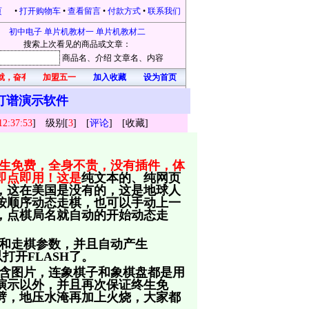
页
•
打开购物车
•
查看留言
•
付款方式
•
联系我们
初中电子
单片机教材一
单片机教材二
搜索上次看见的商品或文章：
商品名
、介绍
文章名
、内容
就，奋有所获，开心每一天！凡在本站购物的，均有礼品赠送。本站为感恩新老客户不
加盟五一
加入收藏
设为首页
打谱演示软件
12:37:53
] 级别[
3
] [
评论
] [
收藏
]
生免费，全身不贵，没有插件，体
即点即用！这是
纯文本的、纯网页
，这在美国是没有的，这是地球人
按顺序动态走棋，也可以手动上一
，点棋局名就自动的开始动态走
和走棋参数，并且自动产生
以打开FLASH了。
含图片，连象棋子和象棋盘都是用
演示以外，并且再次保证终生免
劈，地压水淹再加上火烧，大家都