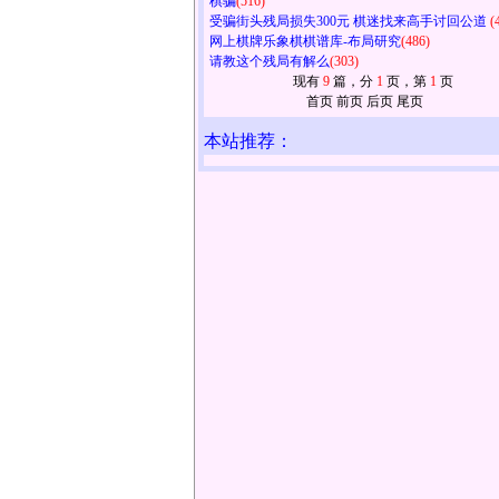
棋骗
(516)
受骗街头残局损失300元 棋迷找来高手讨回公道
(
网上棋牌乐象棋棋谱库-布局研究
(486)
请教这个残局有解么
(303)
现有
9
篇，分
1
页，第
1
页
首页 前页 后页 尾页
本站推荐：