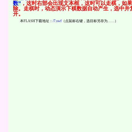
数”
，这时右部会出现文本框，这时可以走棋，如
除。走棋时，动态演示下棋数据自动产生，选中并复
开。
本FLASH下载地址：
/7.swf
（点鼠标右键，选目标另存为……）