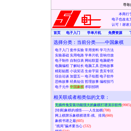
尊敬
本商行于
电子也改名为
认可！谢谢大
首页
电子入门
学单片机
免费资源
选择分类：当前分类——中国象棋
电子入门
套件实验
常用资料
学习方法
实验基础
实用电路
学单片机
音响功放
电子制作
自制仪表
网站联盟
电脑硬件
电脑编程
了解站长
电脑工具
恐怖故事
精彩贴图
小说笑话
生命宇宙
贵宾专区
综合论谈
加盟五一
电子绘图
电子软件
恐怖故事
经典短信
哲理故事
编程技巧
电子元件
中国象棋
求职招聘
相关联或者相类似的文章：
无插件免安装功能强大的象棋打谱演示软件
(9985)
[转摘]象棋的感悟——人生如棋
(708)
网上棋牌乐象棋棋谱库-残、排局
(660)
象棋书谱之最
(605)
“残局”骗术要当心
(532)