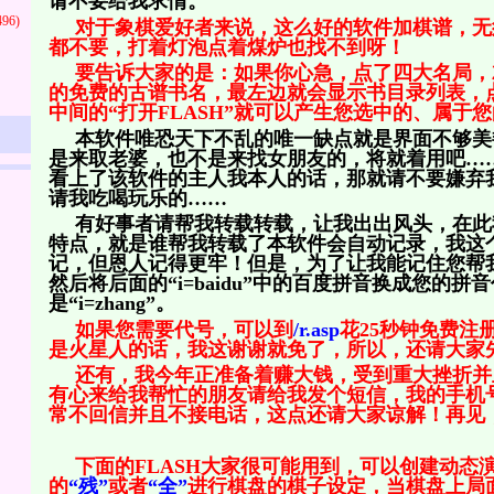
请不要给我求情。
496)
对于象棋爱好者来说，这么好的软件加棋谱，无
都不要，打着灯泡点着煤炉也找不到呀！
要告诉大家的是：如果你心急，点了四大名局，
的免费的古谱书名，最左边就会显示书目录列表，
中间的“打开FLASH”就可以产生您选中的、属于
本软件唯恐天下不乱的唯一缺点就是界面不够美
是来取老婆，也不是来找女朋友的，将就着用吧…
看上了该软件的主人我本人的话，那就请不要嫌弃
请我吃喝玩乐的……
有好事者请帮我转载转载，让我出出风头，在此
特点，就是谁帮我转载了本软件会自动记录，我这
记，但恩人记得更牢！但是，为了让我能记住您帮
然后将后面的“i=baidu”中的百度拼音换成您的拼音
是“i=zhang”。
如果您需要代号，可以到
/r.asp
花25秒钟免费注
是火星人的话，我这谢谢就免了，所以，还请大家
还有，我今年正准备着赚大钱，受到重大挫折并
有心来给我帮忙的朋友请给我发个短信，我的手机号是13
常不回信并且不接电话，这点还请大家谅解！再见
下面的FLASH大家很可能用到，可以创建动态
的
“残”
或者
“全”
进行棋盘的棋子设定，当棋盘上局