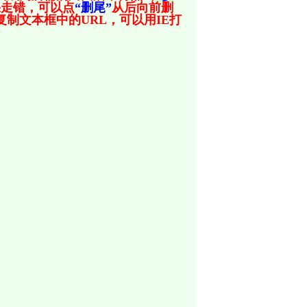
果走错，可以点
“删尾”
从后向前删
制文本框中的URL，可以用IE打