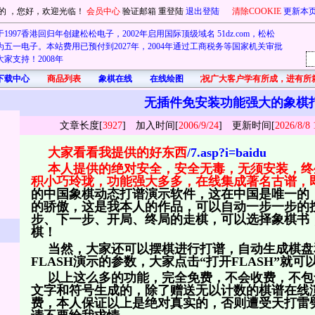
的
，您好，欢迎光临！
会员中心
验证邮箱
重登陆
退出登陆
清除COOKIE
更新本
1997香港回归年创建松松电子，2002年启用国际顶级域名 51dz.com，松松
五一电子。本站费用已预付到2027年，2004年通过工商税务等国家机关审批
家支持！2008年
下载中心
商品列表
象棋在线
在线绘图
首先在此祝广大客户学有所成，进有所
无插件免安装功能强大的象棋
文章长度[
3927
] 加入时间[
2006/9/24
]
更新
时间[
2026/8/8 
大家看看我提供的好东西
/7.asp?i=baidu
本人提供的绝对安全，安全无毒，无须安装，终
积小巧玲珑，功能强大多多，在线集成著名古谱，
的中国象棋动态打谱演示软件，这在中国是唯一的
的骄傲，这是我本人的作品，可以自动一步一步的
步、下一步、开局、终局的走棋，可以选择象棋书
棋！
当然，大家还可以摆棋进行打谱，自动生成棋盘
FLASH演示的参数，大家点击“打开FLASH”就可
以上这么多的功能，完全免费，不会收费，不包
文字和符号生成的，除了赠送无以计数的棋谱在线
费，本人保证以上是绝对真实的，否则遭受天打雷