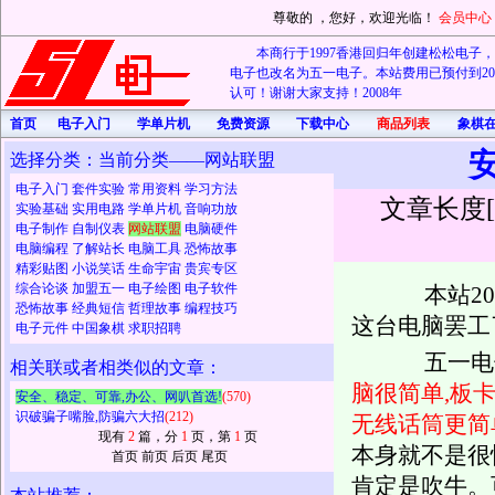
尊敬的
，您好，欢迎光临！
会员中心
本商行于1997香港回归年创建松松电子，20
电子也改名为五一电子。本站费用已预付到202
认可！谢谢大家支持！2008年
首页
电子入门
学单片机
免费资源
下载中心
商品列表
象棋
选择分类：当前分类——网站联盟
电子入门
套件实验
常用资料
学习方法
文章长度[
实验基础
实用电路
学单片机
音响功放
电子制作
自制仪表
网站联盟
电脑硬件
电脑编程
了解站长
电脑工具
恐怖故事
精彩贴图
小说笑话
生命宇宙
贵宾专区
综合论谈
加盟五一
电子绘图
电子软件
本站200
恐怖故事
经典短信
哲理故事
编程技巧
这台电脑罢工
电子元件
中国象棋
求职招聘
五一电子
相关联或者相类似的文章：
脑很简单,板
安全、稳定、可靠,办公、网叭首选!
(570)
识破骗子嘴脸,防骗六大招
(212)
无线话筒更简
现有
2
篇，分
1
页，第
1
页
本身就不是很
首页 前页 后页 尾页
肯定是吹牛。