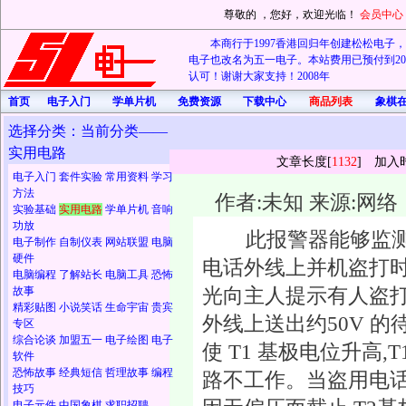
尊敬的
，您好，欢迎光临！
会员中心
本商行于1997香港回归年创建松松电子，20
电子也改名为五一电子。本站费用已预付到202
认可！谢谢大家支持！2008年
首页
电子入门
学单片机
免费资源
下载中心
商品列表
象棋
选择分类：当前分类——
实用电路
文章长度[
1132
] 加入
电子入门
套件实验
常用资料
学习
方法
作者:未知 来源:网络
实验基础
实用电路
学单片机
音响
功放
此报警器能够监测
电子制作
自制仪表
网站联盟
电脑
硬件
电话外线上并机盗打时
电脑编程
了解站长
电脑工具
恐怖
光向主人提示有人盗打
故事
精彩贴图
小说笑话
生命宇宙
贵宾
外线上送出约50V 的待
专区
综合论谈
加盟五一
电子绘图
电子
使 T1 基极电位升高,T
软件
恐怖故事
经典短信
哲理故事
编程
路不工作。当盗用电话提
技巧
电子元件
中国象棋
求职招聘