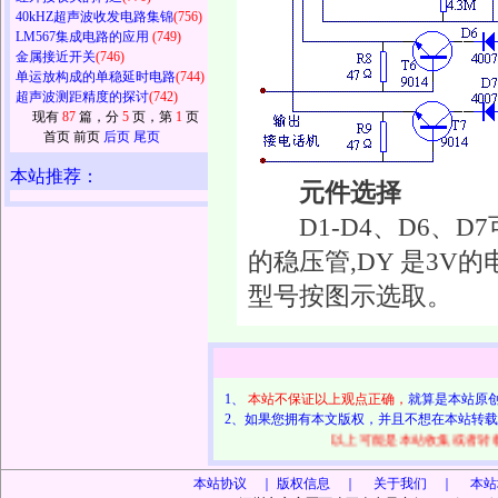
40kHZ超声波收发电路集锦
(756)
LM567集成电路的应用
(749)
金属接近开关
(746)
单运放构成的单稳延时电路
(744)
超声波测距精度的探讨
(742)
现有
87
篇，分
5
页，第
1
页
首页 前页
后页
尾页
本站推荐：
元件选择
D1-D4、D6、D
的稳压管,DY 是3V
型号按图示选取。
1、
本站不保证以上观点正确，
就算是本站原
2、如果您拥有本文版权，并且不想在本站转
以上可能是本站收集或者转
本站协议 ｜
版权信息 ｜ 关于我们 ｜ 本站