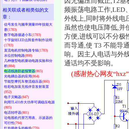
因无偏压而截止,T2基
频振荡电路工作,LED
相关联或者相类似的文
章：
外线上,同时将外线电
信号发生与频率测量09年技能大
虽然也使电压降低,并使
赛
(1783)
方便,进线可以不分极
数字电路循迹小车
(1783)
十字旋转LED点阵套件制作说明
而导通,使 T3 不
(1783)
直流电机控制电路专辑
(1783)
响。因主人电话与外线
水位控制电路
(898)
几种微型电机驱动电路实验和分
通话均不受影响。
析
(884)
电话线路防盗报警器
(865)
(感谢热心网友“hx
光电耦合器的应用
(864)
节能型摩托车整流稳压器
(860)
给彩电加装无线伴音发射装置
(852)
电子灭蝇器
(847)
利用TL431作大功率可调稳压电源
(805)
电话转呼器
(801)
论电视机代替万用表、示波器的
可行性
(794)
红外接收头的构造
(770)